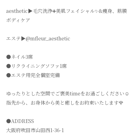
aesthetic▶︎毛穴洗浄➕美肌フェイシャル✨&痩身、筋膜
ボディケア
エステ▶︎@mfleur_aesthetic
●ネイル3席
●リクライニングソファ1席
●エステ用完全個室完備
ゆったりとした空間でご褒美timeをお過ごしください☺️
指先から、お身体から美と癒しをお約束いたします🌹
●ADDRESS
大阪府吹田市山田西1-36-1