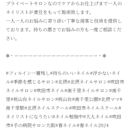
プライベートサロンなのでケアからお仕上げまで一人の
ネイリストが責任をもって施術致します。
一人一人のお悩みに寄り添い丁寧な接客と技術を提供し
ております。持ちの悪さでお悩みの方も一度ご相談くだ
さい。
❇・ーーーーーーーーーーーーーーーーーー・❇
#フィルイン一層残し#持ちのいいネイル#浮かないネイ
ル#季節を感じるサロン#北摂#北摂ネイルサロン#吹田市
ネイルサロン#吹田市ネイル#南千里ネイルサロン#南千
里#桃山台ネイルサロン#桃山台#南千里公園#北摂ママ#
南千里駅#北摂ネイルスクール#吹田市ネイルスクール#
ネイリストになりたい#ネイル勉強中#大人ネイル#吹田
市#手の病院サロン大阪#春ネイル#春ネイル2024