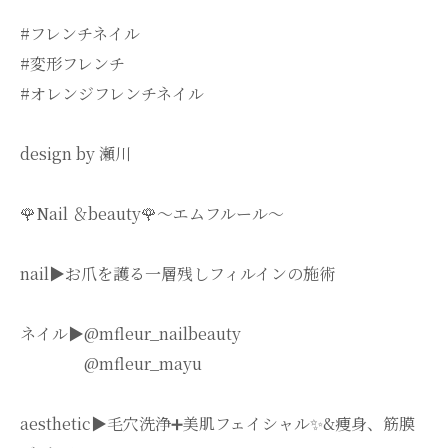
#フレンチネイル
#変形フレンチ
#オレンジフレンチネイル
design by 瀬川
🌹Nail ＆beauty🌹〜エムフルール〜
nail▶︎お爪を護る一層残しフィルインの施術
ネイル▶︎@mfleur_nailbeauty
@mfleur_mayu
aesthetic▶︎毛穴洗浄➕美肌フェイシャル✨&痩身、筋膜