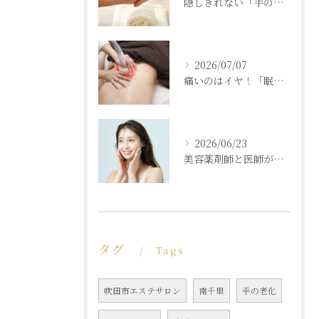
隠しきれない「手の老化」を根本ケア！ふっくら若々しい手肌を取り戻す本格ハンドエステ
2026/07/07
痛いのはイヤ！「眠れるほど気持ちいいのに結果が出る」痩身エステの秘密
2026/06/23
美容薬剤師と医師が共同開発した商材と「真皮層フェイシャル」で内側からもっちり潤う素肌へ
タグ
Tags
吹田市エステサロン
南千里
手の老化