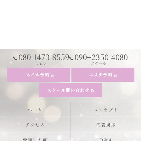
080-1473-8559
090−2350-4080
サロン
スクール
ネイル予約
エステ予約
スクール問い合わせ
ホーム
コンセプト
アクセス
代表挨拶
受講生の声
Q＆A