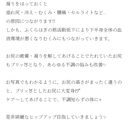
凝りをほっておくと
垂れ尻・冷え・むくみ・腰痛・セルライトなど..
の原因につながります‼️
しかも、ふくらはぎの筋活動低下により下半身全体の血
液環境が悪くなりむくみにもつながっていきます。
お尻の癒着・凝りを解してあげることでたれていたお尻
もプリッ🍑となり、あらゆる不調の悩みも改善✨
お写真でもわかるように、お尻の高さがまったく違うの
と、プリッ🍑としたお尻に大変身ꯁꯧ
ケア～してあげることで、不調知らずの体に⭐️
是非綺麗なヒップアップ目指していきましょう✨