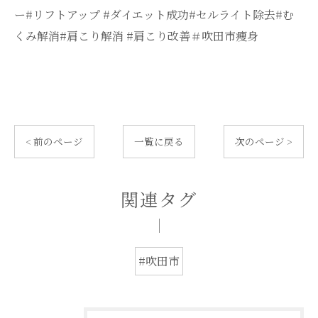
ー#リフトアップ #ダイエット成功#セルライト除去#む
くみ解消#肩こり解消 #肩こり改善＃吹田市痩身
< 前のページ
一覧に戻る
次のページ >
関連タグ
#吹田市