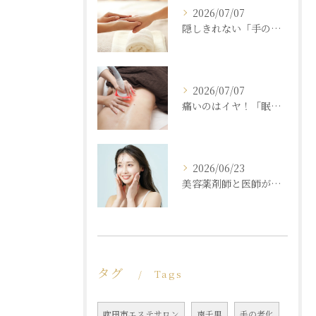
2026/07/07
隠しきれない「手の老化」を根本ケア！ふっくら若々しい手肌を取り戻す本格ハンドエステ
2026/07/07
痛いのはイヤ！「眠れるほど気持ちいいのに結果が出る」痩身エステの秘密
2026/06/23
美容薬剤師と医師が共同開発した商材と「真皮層フェイシャル」で内側からもっちり潤う素肌へ
タグ
Tags
吹田市エステサロン
南千里
手の老化