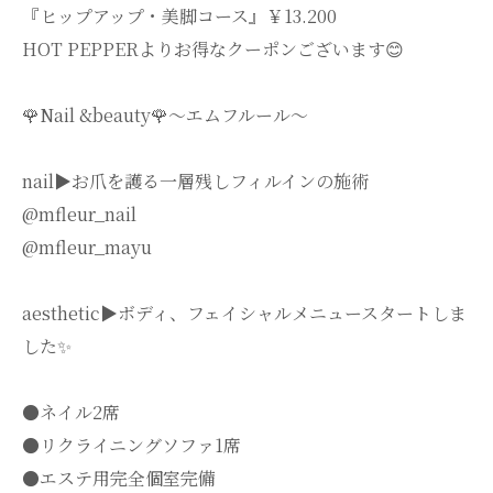
『ヒップアップ・美脚コース』￥13.200
HOT PEPPERよりお得なクーポンございます😊
🌹Nail &beauty🌹〜エムフルール〜
nail▶︎お爪を護る一層残しフィルインの施術
@mfleur_nail
@mfleur_mayu
aesthetic▶︎ボディ、フェイシャルメニュースタートしま
した✨
●ネイル2席
●リクライニングソファ1席
●エステ用完全個室完備