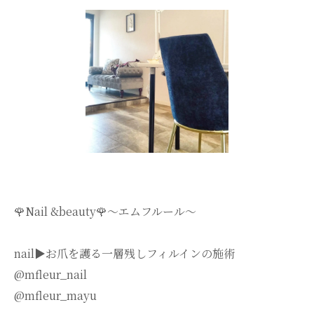
🌹Nail &beauty🌹〜エムフルール〜
nail▶︎お爪を護る一層残しフィルインの施術
@mfleur_nail
@mfleur_mayu