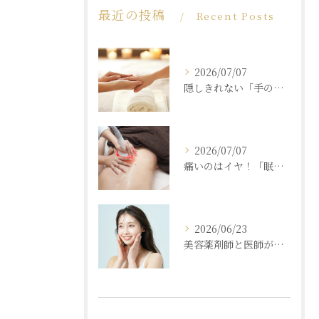
最近の投稿
Recent Posts
2026/07/07
隠しきれない「手の老化」を根本ケア！ふっくら若々しい手肌を取り戻す本格ハンドエステ
2026/07/07
痛いのはイヤ！「眠れるほど気持ちいいのに結果が出る」痩身エステの秘密
2026/06/23
美容薬剤師と医師が共同開発した商材と「真皮層フェイシャル」で内側からもっちり潤う素肌へ