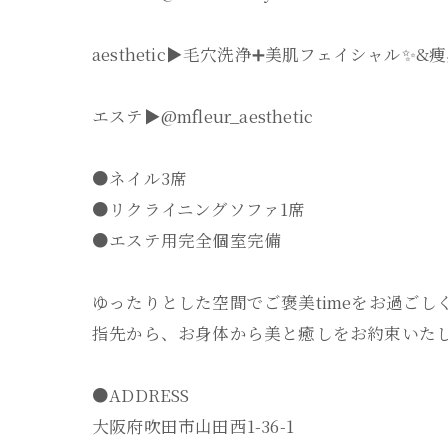
aesthetic▶︎毛穴洗浄➕美肌フェイシャル✨
エステ▶︎@mfleur_aesthetic
●ネイル3席
●リクライニングソファ1席
●エステ用完全個室完備
ゆったりとした空間でご褒美timeをお過ごしく
指先から、お身体から美と癒しをお約束いたし
●ADDRESS
大阪府吹田市山田西1-36-1