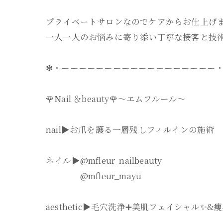
プライベートサロンなのでケアからお仕上げ
一人一人のお悩みに寄り添い丁寧な接客と技
❇・ーーーーーーーーーーーーーーーーーー・
🌹Nail ＆beauty🌹〜エムフルール〜
nail▶︎お爪を護る一層残しフィルインの施術
ネイル▶︎@mfleur_nailbeauty
@mfleur_mayu
aesthetic▶︎毛穴洗浄➕美肌フェイシャル✨