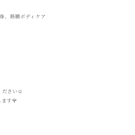
&痩身、筋膜ボディケア
ださい☺️
ます🌹