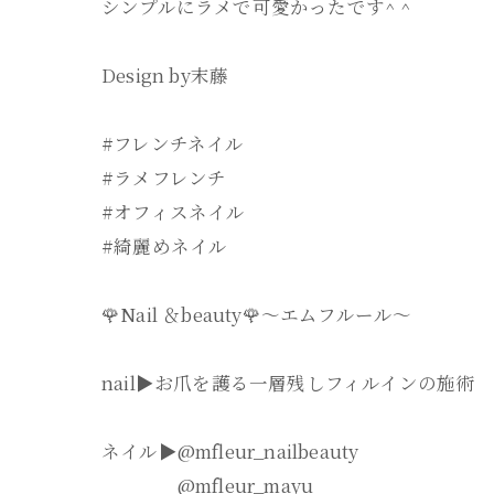
シンプルにラメで可愛かったです^ ^
Design by末藤
#フレンチネイル
#ラメフレンチ
#オフィスネイル
#綺麗めネイル
🌹Nail ＆beauty🌹〜エムフルール〜
nail▶︎お爪を護る一層残しフィルインの施術
ネイル▶︎@mfleur_nailbeauty
@mfleur_mayu