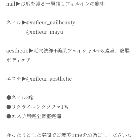
nail▶︎お爪を護る一層残しフィルインの施術
ネイル▶︎@mfleur_nailbeauty
@mfleur_mayu
aesthetic▶︎毛穴洗浄➕美肌フェイシャル✨&痩身、筋膜
ボディケア
エステ▶︎@mfleur_aesthetic
●ネイル3席
●リクライニングソファ1席
●エステ用完全個室完備
ゆったりとした空間でご褒美timeをお過ごしください☺️