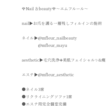
🌹Nail ＆beauty🌹〜エムフルール〜
nail▶︎お爪を護る一層残しフィルインの施術
ネイル▶︎@mfleur_nailbeauty
@mfleur_mayu
aesthetic▶︎毛穴洗浄➕美肌フェイシャル✨
エステ▶︎@mfleur_aesthetic
●ネイル3席
●リクライニングソファ1席
●エステ用完全個室完備