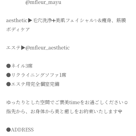
@mfleur_mayu
aesthetic▶︎毛穴洗浄➕美肌フェイシャル✨&痩身、筋膜
ボディケア
エステ▶︎@mfleur_aesthetic
●ネイル3席
●リクライニングソファ1席
●エステ用完全個室完備
ゆったりとした空間でご褒美timeをお過ごしください☺️
指先から、お身体から美と癒しをお約束いたします🌹
●ADDRESS