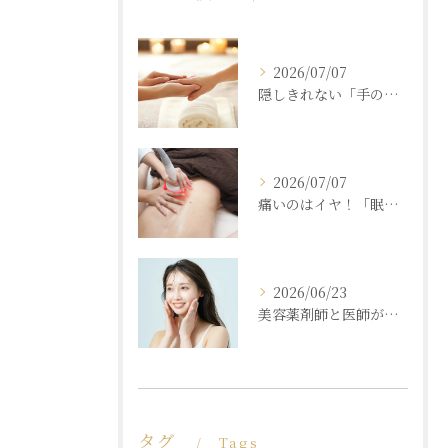
2026/07/07
隠しきれない「手の老化」を根本ケア！ふっくら若々しい手肌を取り戻す本格ハンドエステ
2026/07/07
痛いのはイヤ！「眠れるほど気持ちいいのに結果が出る」痩身エステの秘密
2026/06/23
美容薬剤師と医師が共同開発した商材と「真皮層フェイシャル」で内側からもっちり潤う素肌へ
タグ
Tags