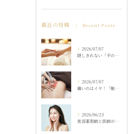
最近の投稿
Recent Posts
2026/07/07
隠しきれない「手の老化」を根本ケア！ふっくら若々しい手肌を取り戻す本格ハンドエステ
2026/07/07
痛いのはイヤ！「眠れるほど気持ちいいのに結果が出る」痩身エステの秘密
2026/06/23
美容薬剤師と医師が共同開発した商材と「真皮層フェイシャル」で内側からもっちり潤う素肌へ