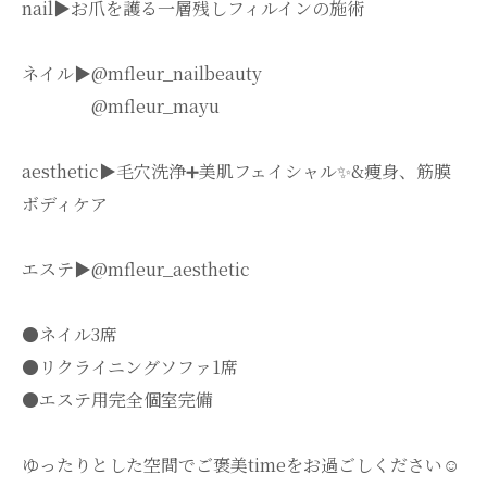
nail▶︎お爪を護る一層残しフィルインの施術
ネイル▶︎@mfleur_nailbeauty
@mfleur_mayu
aesthetic▶︎毛穴洗浄➕美肌フェイシャル✨&痩身、筋膜
ボディケア
エステ▶︎@mfleur_aesthetic
●ネイル3席
●リクライニングソファ1席
●エステ用完全個室完備
ゆったりとした空間でご褒美timeをお過ごしください☺️