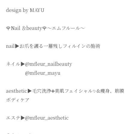
design by MAYU
🌹Nail ＆beauty🌹〜エムフルール〜
nail▶︎お爪を護る一層残しフィルインの施術
ネイル▶︎@mfleur_nailbeauty
@mfleur_mayu
aesthetic▶︎毛穴洗浄➕美肌フェイシャル✨&痩身、筋膜
ボディケア
エステ▶︎@mfleur_aesthetic