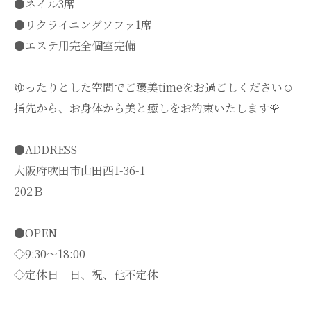
●ネイル3席
●リクライニングソファ1席
●エステ用完全個室完備
ゆったりとした空間でご褒美timeをお過ごしください☺️
指先から、お身体から美と癒しをお約束いたします🌹
●ADDRESS
大阪府吹田市山田西1-36-1
202Ｂ
●OPEN
◇9:30～18:00
◇定休日 日、祝、他不定休