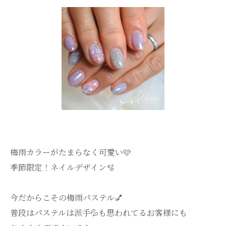
梅雨カラーがたまらなく可愛い🩷
季節限定！ネイルデザイン🫧
今だからこその梅雨パステル💅
普段はパステルは派手💦も思われてるお客様にも