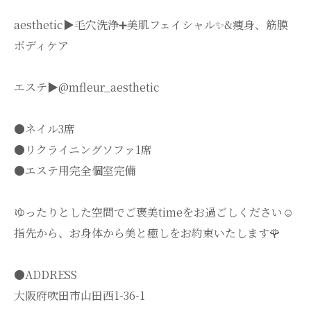
aesthetic▶︎毛穴洗浄➕美肌フェイシャル✨&痩身、筋膜
ボディケア
エステ▶︎@mfleur_aesthetic
●ネイル3席
●リクライニングソファ1席
●エステ用完全個室完備
ゆったりとした空間でご褒美timeをお過ごしください☺️
指先から、お身体から美と癒しをお約束いたします🌹
●ADDRESS
大阪府吹田市山田西1-36-1