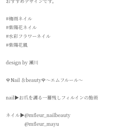
おすすめデザインです。
#梅雨ネイル
#紫陽花ネイル
#水彩フラワーネイル
#紫陽花風
design by 瀬川
🌹Nail ＆beauty🌹〜エムフルール〜
nail▶︎お爪を護る一層残しフィルインの施術
ネイル▶︎@mfleur_nailbeauty
@mfleur_mayu