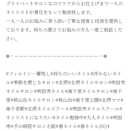
プライベートサロンなのでケアからお仕上げまで一人の
ネイリストが責任をもって施術致します。
一人一人のお悩みに寄り添い丁寧な接客と技術を提供し
ております。持ちの悪さでお悩みの方も一度ご相談くだ
さい。
❇・ーーーーーーーーーーーーーーーーーー・❇
#フィルイン一層残し#持ちのいいネイル#浮かないネイ
ル#季節を感じるサロン#北摂#北摂ネイルサロン#吹田市
ネイルサロン#吹田市ネイル#南千里ネイルサロン#南千
里#桃山台ネイルサロン#桃山台#南千里公園#北摂ママ#
南千里駅#北摂ネイルスクール#吹田市ネイルスクール#
ネイリストになりたい#ネイル勉強中#大人ネイル#吹田
市#手の病院サロン大阪#春ネイル#春ネイル2024