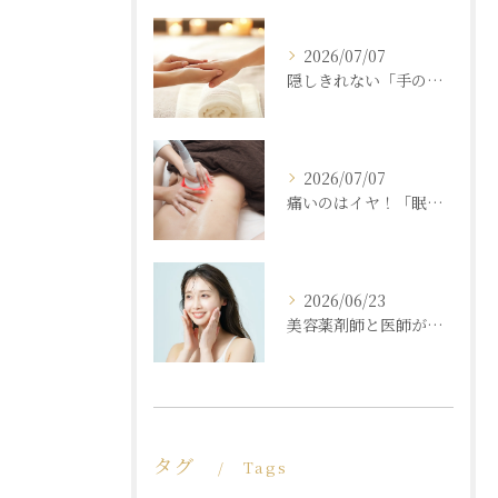
2026/07/07
隠しきれない「手の老化」を根本ケア！ふっくら若々しい手肌を取り戻す本格ハンドエステ
2026/07/07
痛いのはイヤ！「眠れるほど気持ちいいのに結果が出る」痩身エステの秘密
2026/06/23
美容薬剤師と医師が共同開発した商材と「真皮層フェイシャル」で内側からもっちり潤う素肌へ
タグ
Tags