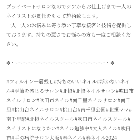
プライベートサロンなのでケアからお仕上げまで一人の
ネイリストが責任をもって施術致します。
一人一人のお悩みに寄り添い丁寧な接客と技術を提供し
ております。持ちの悪さでお悩みの方も一度ご相談くだ
さい。
❇・ーーーーーーーーーーーーーーーーーー・❇
#フィルイン一層残し#持ちのいいネイル#浮かないネイ
ル#季節を感じるサロン#北摂#北摂ネイルサロン#吹田市
ネイルサロン#吹田市ネイル#南千里ネイルサロン#南千
里#桃山台ネイルサロン#桃山台#南千里公園#北摂ママ#
南千里駅#北摂ネイルスクール#吹田市ネイルスクール#
ネイリストになりたい#ネイル勉強中#大人ネイル#吹田
市#手の病院サロン大阪#春ネイル#春ネイル2024