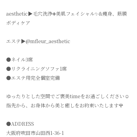
aesthetic▶︎毛穴洗浄➕美肌フェイシャル✨&痩身、筋膜
ボディケア
エステ▶︎@mfleur_aesthetic
●ネイル3席
●リクライニングソファ1席
●エステ用完全個室完備
ゆったりとした空間でご褒美timeをお過ごしください☺️
指先から、お身体から美と癒しをお約束いたします🌹
●ADDRESS
大阪府吹田市山田西1-36-1