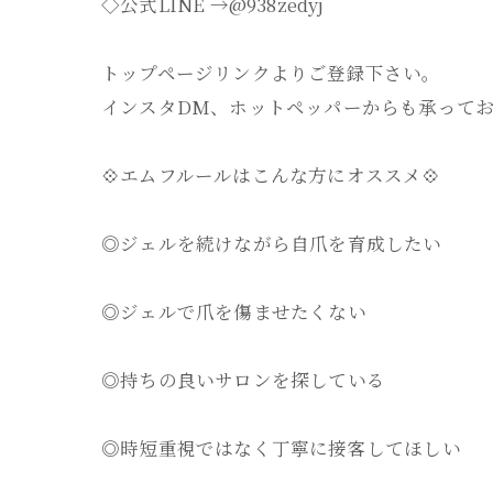
◇公式LINE →@938zedyj
トップページリンクよりご登録下さい。
インスタDM、ホットペッパーからも承って
💠エムフルールはこんな方にオススメ💠
◎ジェルを続けながら自爪を育成したい
◎ジェルで爪を傷ませたくない
◎持ちの良いサロンを探している
◎時短重視ではなく丁寧に接客してほしい