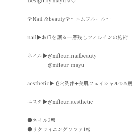
Design by mayu🐰♡
🌹Nail ＆beauty🌹〜エムフルール〜
nail▶︎お爪を護る一層残しフィルインの施術
ネイル▶︎@mfleur_nailbeauty
@mfleur_mayu
aesthetic▶︎毛穴洗浄➕美肌フェイシャル✨
エステ▶︎@mfleur_aesthetic
●ネイル3席
●リクライニングソファ1席