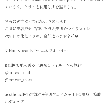
ています。セラムを使用し肌を整えます。
さらに洗浄だけでは終わりません❣️
お肌に美容成分で潤いを与え美肌をつくります✨
次の日の化粧ノリが、全然違いますよ🤭❤️
🌹Nail &beauty🌹〜エムフルール〜
nail▶︎お爪を護る一層残しフィルインの施術
@mfleur_nail
@mfleur_mayu
aesthetic▶︎毛穴洗浄➕美肌フェイシャル✨&痩身、筋膜
ボディケア