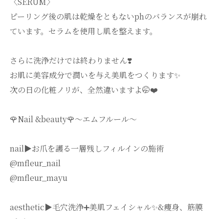
〈SERUM〉
ピーリング後の肌は乾燥をともないphのバランスが崩れ
ています。セラムを使用し肌を整えます。
さらに洗浄だけでは終わりません❣️
お肌に美容成分で潤いを与え美肌をつくります✨
次の日の化粧ノリが、全然違いますよ🤭❤️
🌹Nail &beauty🌹〜エムフルール〜
nail▶︎お爪を護る一層残しフィルインの施術
@mfleur_nail
@mfleur_mayu
aesthetic▶︎毛穴洗浄➕美肌フェイシャル✨&痩身、筋膜