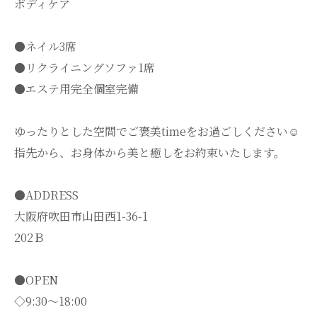
ボディケア
●ネイル3席
●リクライニングソファ1席
●エステ用完全個室完備
ゆったりとした空間でご褒美timeをお過ごしください☺️
指先から、お身体から美と癒しをお約束いたします。
●ADDRESS
大阪府吹田市山田西1-36-1
202Ｂ
●OPEN
◇9:30～18:00