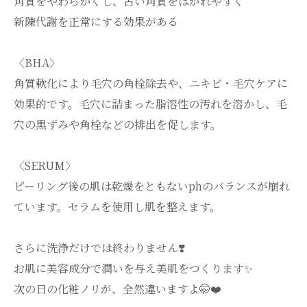
角質をやわらかくし、古い角質をはがれやすく
新陳代謝を正常にする効果がある
〈BHA〉
角質軟化により毛穴の角栓除去や、ニキビ・毛穴ケアに
効果的です。毛穴に詰まった脂溶性の汚れを溶かし、毛
穴の黒ずみや角栓などの排出を促します。
〈SERUM〉
ピーリング後の肌は乾燥をともないphのバランスが崩れ
ています。セラムを使用し肌を整えます。
さらに洗浄だけでは終わりません❣️
お肌に美容成分で潤いを与え美肌をつくります✨
次の日の化粧ノリが、全然違いますよ🤭❤️