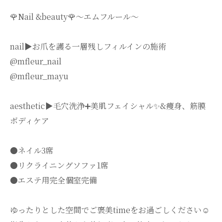
🌹Nail &beauty🌹〜エムフルール〜
nail▶︎お爪を護る一層残しフィルインの施術
@mfleur_nail
@mfleur_mayu
aesthetic▶︎毛穴洗浄➕美肌フェイシャル✨&痩身、筋膜
ボディケア
●ネイル3席
●リクライニングソファ1席
●エステ用完全個室完備
ゆったりとした空間でご褒美timeをお過ごしください☺️