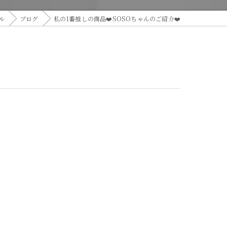
ル
ブログ
私の1番推しの商品❤️SOSOちゃんのご紹介❤️