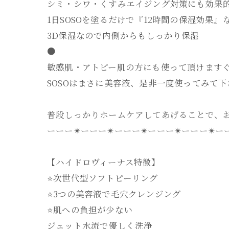
シミ・シワ・くすみエイジング対策にも効果
1日SOSOを塗るだけで『12時間の保湿効果
3D保湿なので内側からもしっかり保湿
●
敏感肌・アトピー肌の方にも使って頂けます
SOSOはまさに美容液、是非一度使ってみて下
普段しっかりホームケアしてあげることで、
ーーー✴︎ーーー✴︎ーーー✴︎ーーー✴︎ーーー✴︎ー
【ハイドロヴィーナス特徴】
⭐️次世代型ソフトピーリング
⭐️3つの美容液で毛穴クレンジング
⭐️肌への負担が少ない
ジェット水流で優しく洗浄