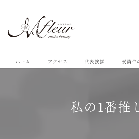
ホーム
アクセス
代表挨拶
受講生
私の1番推