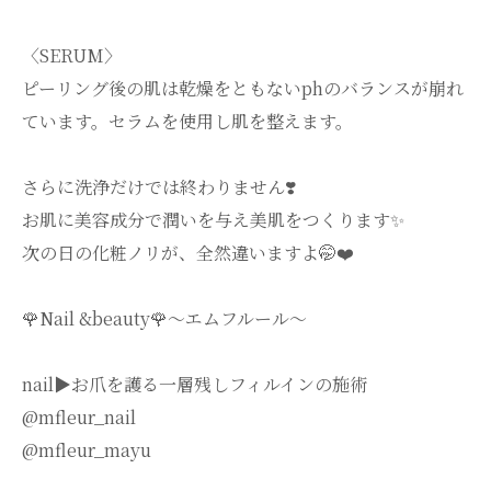
〈SERUM〉
ピーリング後の肌は乾燥をともないphのバランスが崩れ
ています。セラムを使用し肌を整えます。
さらに洗浄だけでは終わりません❣️
お肌に美容成分で潤いを与え美肌をつくります✨
次の日の化粧ノリが、全然違いますよ🤭❤️
🌹Nail &beauty🌹〜エムフルール〜
nail▶︎お爪を護る一層残しフィルインの施術
@mfleur_nail
@mfleur_mayu