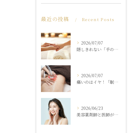
最近の投稿
Recent Posts
2026/07/07
隠しきれない「手の老化」を根本ケア！ふっくら若々しい手肌を取り戻す本格ハンドエステ
2026/07/07
痛いのはイヤ！「眠れるほど気持ちいいのに結果が出る」痩身エステの秘密
2026/06/23
美容薬剤師と医師が共同開発した商材と「真皮層フェイシャル」で内側からもっちり潤う素肌へ