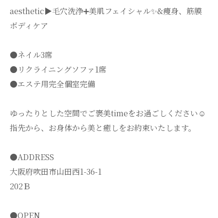
aesthetic▶︎毛穴洗浄➕美肌フェイシャル✨&痩身、筋膜
ボディケア
●ネイル3席
●リクライニングソファ1席
●エステ用完全個室完備
ゆったりとした空間でご褒美timeをお過ごしください☺️
指先から、お身体から美と癒しをお約束いたします。
●ADDRESS
大阪府吹田市山田西1-36-1
202Ｂ
●OPEN