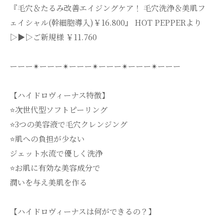
『毛穴＆たるみ改善エイジングケア！ 毛穴洗浄＆美肌フ
ェイシャル(幹細胞導入)￥16.800』 HOT PEPPERより
▷▶▷ご新規様 ￥11.760
ーーー✴︎ーーー✴︎ーーー✴︎ーーー✴︎ーーー✴︎ーーー
【ハイドロヴィーナス特徴】
⭐️次世代型ソフトピーリング
⭐️3つの美容液で毛穴クレンジング
⭐️肌への負担が少ない
ジェット水流で優しく洗浄
⭐️お肌に有効な美容成分で
潤いを与え美肌を作る
【ハイドロヴィーナスは何ができるの？】