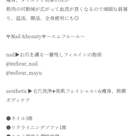
筋肉の可動域が広がって血流が良くなるので頑固な肩凝
り、温活、腸活、全身疲労にも◎
🌹Nail &beauty🌹〜エムフルール〜
nail▶︎お爪を護る一層残しフィルインの施術
@mfleur_nail
@mfleur_mayu
aesthetic▶︎毛穴洗浄➕美肌フェイシャル✨&痩身、筋膜
ボディケア
●ネイル3席
●リクライニングソファ1席