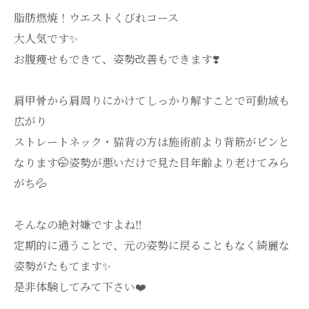
脂肪燃焼！ウエストくびれコース
大人気です✨️
お腹痩せもできて、姿勢改善もできます❣️
肩甲骨から肩周りにかけてしっかり解すことで可動域も
広がり
ストレートネック・猫背の方は施術前より背筋がピンと
なります🤭姿勢が悪いだけで見た目年齢より老けてみら
がち💦
そんなの絶対嫌ですよね‼️
定期的に通うことで、元の姿勢に戻ることもなく綺麗な
姿勢がたもてます✨
是非体験してみて下さい❤️