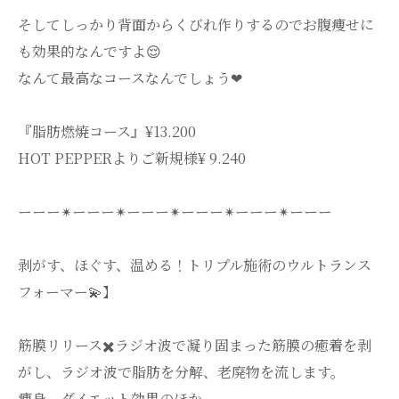
そしてしっかり背面からくびれ作りするのでお腹痩せに
も効果的なんですよ😌
なんて最高なコースなんでしょう❤︎
『脂肪燃焼コース』¥13.200
HOT PEPPERよりご新規様¥ 9.240
ーーー✴︎ーーー✴︎ーーー✴︎ーーー✴︎ーーー✴︎ーーー
剥がす、ほぐす、温める！トリプル施術のウルトランス
フォーマー💫】
筋膜リリース✖️ラジオ波で凝り固まった筋膜の癒着を剥
がし、ラジオ波で脂肪を分解、老廃物を流します。
痩身、ダイエット効果のほか