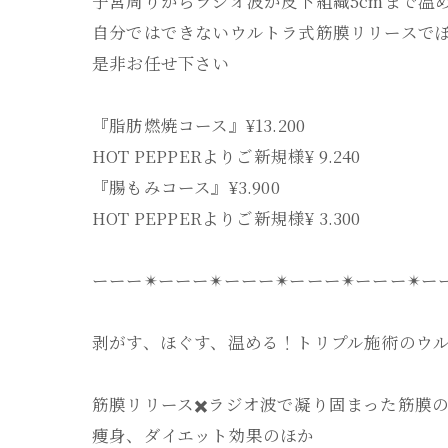
子宮周りからラジオ波が皮下組織5cmまで温
自分ではできないウルトラ式筋膜リリースで
是非お任せ下さい
『脂肪燃焼コース』¥13.200
HOT PEPPERよりご新規様¥ 9.240
『腸もみコース』¥3.900
HOT PEPPERよりご新規様¥ 3.300
ーーー✴︎ーーー✴︎ーーー✴︎ーーー✴︎ーーー✴︎ー
剥がす、ほぐす、温める！トリプル施術のウル
筋膜リリース✖️ラジオ波で凝り固まった筋膜
痩身、ダイエット効果のほか