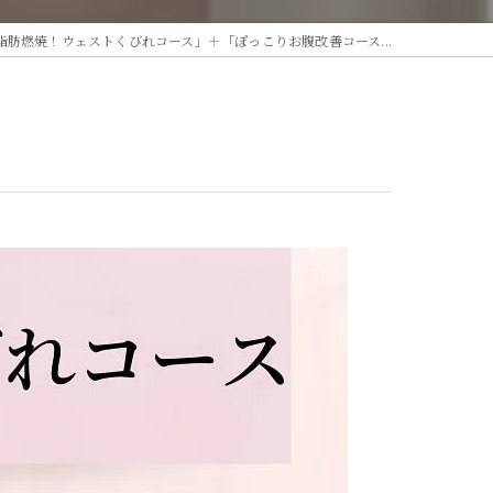
脂肪燃焼！ウェストくびれコース」＋「ぽっこりお腹改善コース...