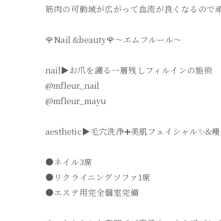
筋肉の可動域が広がって血流が良くなるので
🌹Nail &beauty🌹〜エムフルール〜
nail▶︎お爪を護る一層残しフィルインの施術
@mfleur_nail
@mfleur_mayu
aesthetic▶︎毛穴洗浄➕美肌フェイシャル✨
●ネイル3席
●リクライニングソファ1席
●エステ用完全個室完備