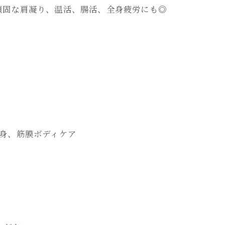
頑固な肩凝り、温活、腸活、全身疲労にも◎
&痩身、筋膜ボディケア