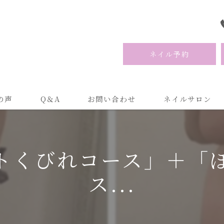
ネイル予約
の声
Q＆A
お問い合わせ
ネイルサロン
トくびれコース」＋「
ス...