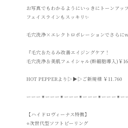
お写真でもわかるようにいっきにトーンアップ
フェイスラインもスッキリ✨️
毛穴洗浄×エレクトロポレーションでさらにw
『毛穴＆たるみ改善エイジングケア！
毛穴洗浄＆美肌フェイシャル(幹細胞導入)￥16.
HOT PEPPERより▷▶▷ご新規様 ￥11.760
ーーー✴︎ーーー✴︎ーーー✴︎ーーー✴︎ーーー✴︎ー
【ハイドロヴィーナス特徴】
⭐️次世代型ソフトピーリング