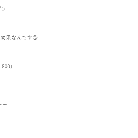
✨️
効果なんです😘
800』
ーー