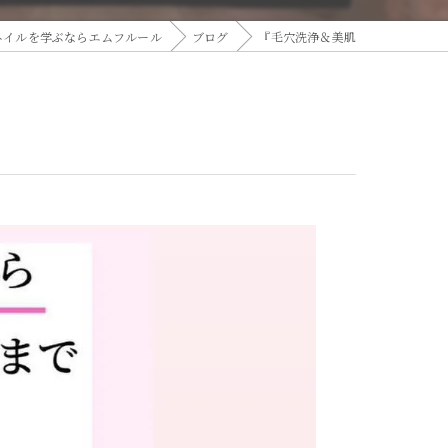
ネイルを学ぶならエムフルール
ブログ
『毛穴洗浄＆美肌