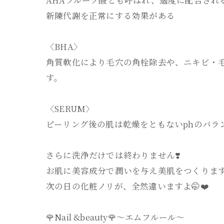
新陳代謝を正常にする効果がある
〈BHA〉
角質軟化により毛穴の角栓除去や、ニキビ・
す。
〈SERUM〉
ピーリング後の肌は乾燥をともないphのバラ
さらに洗浄だけでは終わりません❣️
お肌に美容成分で潤いを与え美肌をつくりま
次の日の化粧ノリが、全然違いますよ🤭❤️
🌹Nail &beauty🌹〜エムフルール〜