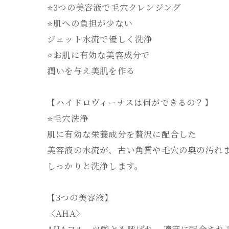
⭐️3つの美容液で毛穴クレンジング
⭐️肌への負担が少ない
ジェット水流で優しく洗浄
⭐️お肌に有効な美容成分で
潤いを与え美肌を作る
【ハイドロヴィーナスは何ができるの？】
⭐️毛穴洗浄
肌に有効な栄養成分を贅沢に配合した
美容液の水流が、古い角質や毛穴の奥の汚れ
しっかりと洗浄します。
【3つの美容液】
〈AHA〉
AHAフルーツ酸とも呼ばれ、適度に配合され