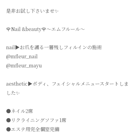
是非お試し下さいませ✨
🌹Nail &beauty🌹〜エムフルール〜
nail▶︎お爪を護る一層残しフィルインの施術
@mfleur_nail
@mfleur_mayu
aesthetic▶︎ボディ、フェイシャルメニュースタートしま
した✨
●ネイル2席
●リクライニングソファ1席
●エステ用完全個室完備