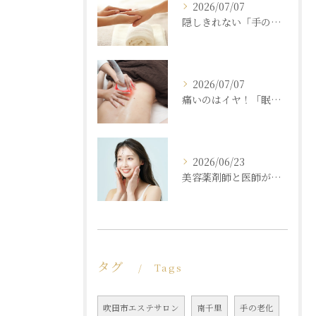
2026/07/07
隠しきれない「手の老化」を根本ケア！ふっくら若々しい手肌を取り戻す本格ハンドエステ
2026/07/07
痛いのはイヤ！「眠れるほど気持ちいいのに結果が出る」痩身エステの秘密
2026/06/23
美容薬剤師と医師が共同開発した商材と「真皮層フェイシャル」で内側からもっちり潤う素肌へ
タグ
Tags
吹田市エステサロン
南千里
手の老化