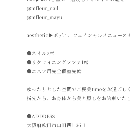
@mfleur_nail
@mfleur_mayu
aesthetic▶︎ボディ、フェイシャルメニュー
●ネイル2席
●リクライニングソファ1席
●エステ用完全個室完備
ゆったりとした空間でご褒美timeをお過ごしく
指先から、お身体から美と癒しをお約束いた
●ADDRESS
大阪府吹田市山田西1-36-1