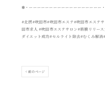
❇・ーーーーーーーーーーーーーーーーーー・
#北摂#吹田市#吹田市エステ#吹田市エステサ
田市求人 #吹田市エステサロン#筋膜リリース
ダイエット成功#セルライト除去#むくみ解消
< 前のページ