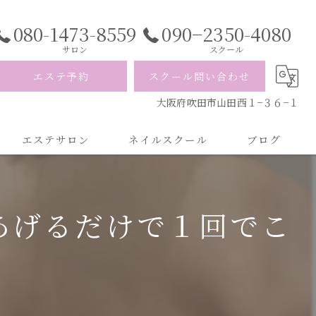
080-1473-8559
090−2350-4080
サロン
スクール
エステ予約
スクール問い合わせ
大阪府吹田市山田西１−３６−１
エステサロン
ネイルスクール
ブログ
あげるだけで１回でこ