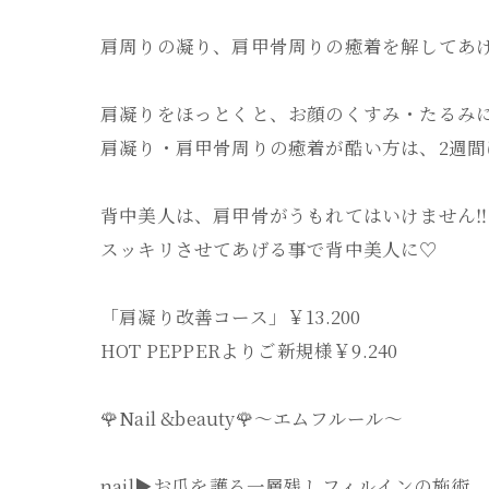
肩周りの凝り、肩甲骨周りの癒着を解してあ
肩凝りをほっとくと、お顔のくすみ・たるみに
肩凝り・肩甲骨周りの癒着が酷い方は、2週間
背中美人は、肩甲骨がうもれてはいけません‼️
スッキリさせてあげる事で背中美人に♡
「肩凝り改善コース」￥13.200
HOT PEPPERよりご新規様￥9.240
🌹Nail &beauty🌹〜エムフルール〜
nail▶︎お爪を護る一層残しフィルインの施術