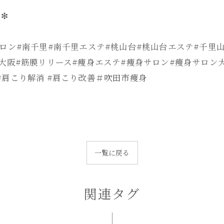
❇
ロン#南千里#南千里エステ#桃山台#桃山台エステ#千里
大阪#筋膜リリース#痩身エステ#痩身サロン#痩身サロン大
#肩こり解消 #肩こり改善＃吹田市痩身
一覧に戻る
関連タグ