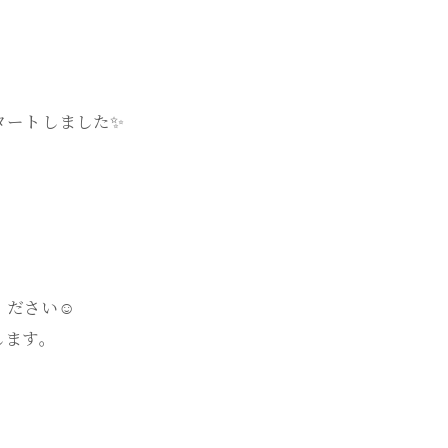
スタートしました✨
ださい☺️
します。