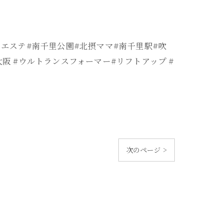
山エステ#南千里公園#北摂ママ#南千里駅#吹
阪 #ウルトランスフォーマー#リフトアップ #
次のページ >