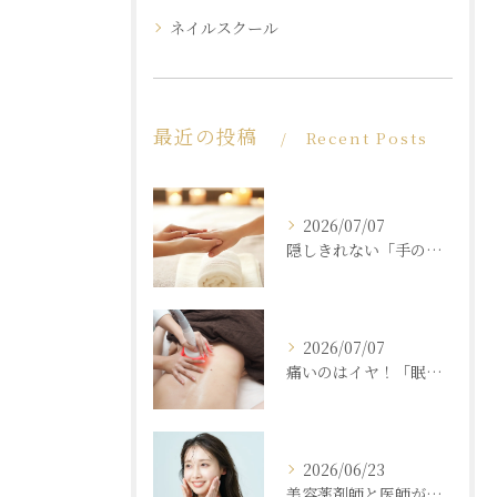
ネイルスクール
最近の投稿
Recent Posts
2026/07/07
隠しきれない「手の老化」を根本ケア！ふっくら若々しい手肌を取り戻す本格ハンドエステ
2026/07/07
痛いのはイヤ！「眠れるほど気持ちいいのに結果が出る」痩身エステの秘密
2026/06/23
美容薬剤師と医師が共同開発した商材と「真皮層フェイシャル」で内側からもっちり潤う素肌へ