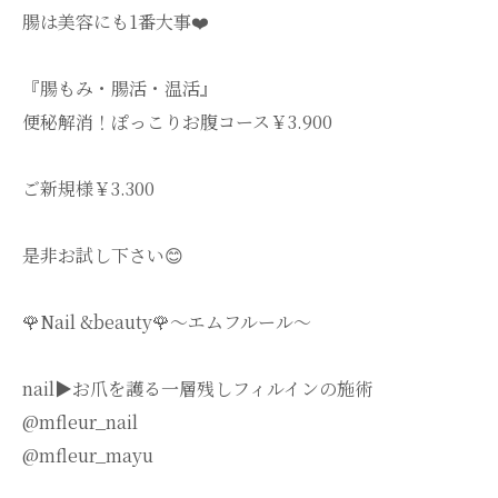
腸は美容にも1番大事❤️
『腸もみ・腸活・温活』
便秘解消！ぽっこりお腹コース￥3.900
ご新規様￥3.300
是非お試し下さい😊
🌹Nail &beauty🌹〜エムフルール〜
nail▶︎お爪を護る一層残しフィルインの施術
@mfleur_nail
@mfleur_mayu