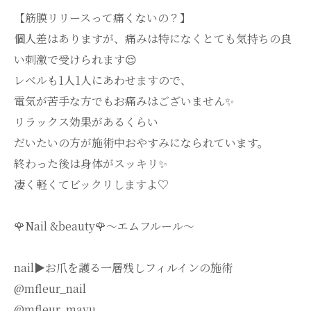
【筋膜リリースって痛くないの？】
個人差はありますが、痛みは特になくとても気持ちの良
い刺激で受けられます😌
レベルも1人1人にあわせますので、
電気が苦手な方でもお痛みはございません✨
リラックス効果があるくらい
だいたいの方が施術中おやすみになられています。
終わった後は身体がスッキリ✨
凄く軽くてビックリしますよ♡
🌹Nail &beauty🌹〜エムフルール〜
nail▶︎お爪を護る一層残しフィルインの施術
@mfleur_nail
@mfleur_mayu