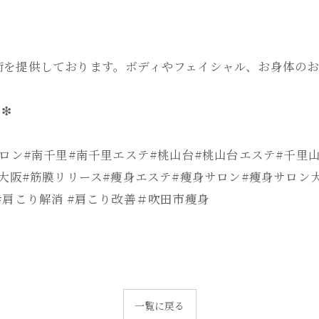
術を提供しております。ボディやフェイシャル、お身体の
❇
ロン#南千里#南千里エステ#桃山台#桃山台エステ#千里
大阪#筋膜リリース#痩身エステ#痩身サロン#痩身サロン大
#肩こり解消 #肩こり改善＃吹田市痩身
一覧に戻る