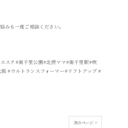
お悩みも一度ご相談ください。
山エステ#南千里公園#北摂ママ#南千里駅#吹
阪 #ウルトランスフォーマー#リフトアップ #
次のページ >