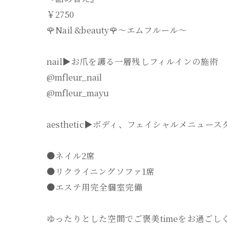
￥2750
🌹Nail &beauty🌹〜エムフルール〜
nail▶︎お爪を護る一層残しフィルインの施術
@mfleur_nail
@mfleur_mayu
aesthetic▶︎ボディ、フェイシャルメニュー
●ネイル2席
●リクライニングソファ1席
●エステ用完全個室完備
ゆったりとした空間でご褒美timeをお過ごしく