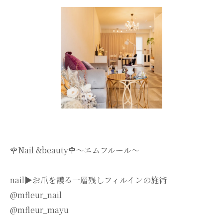
🌹Nail &beauty🌹〜エムフルール〜
nail▶︎お爪を護る一層残しフィルインの施術
@mfleur_nail
@mfleur_mayu