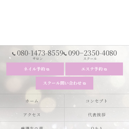
080-1473-8559
090−2350-4080
サロン
スクール
ネイル予約
エステ予約
スクール問い合わせ
ホーム
コンセプト
アクセス
代表挨拶
受講生の声
Q＆A