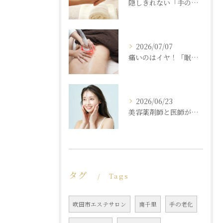
隠しきれない「手の老化」を根本ケア！ふっくら若々しい手肌を取り戻す本格ハンドエステ
2026/07/07
痛いのはイヤ！「眠れるほど気持ちいいのに結果が出る」痩身エステの秘密
2026/06/23
美容薬剤師と医師が共同開発した商材と「真皮層フェイシャル」で内側からもっちり潤う素肌へ
タグ
Tags
吹田市エステサロン
南千里
手の老化