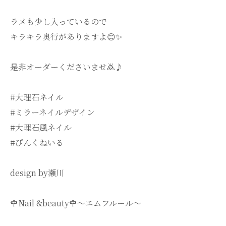
ラメも少し入っているので
キラキラ奥行がありますよ😊✨
是非オーダーくださいませ🙇♪
#大理石ネイル
#ミラーネイルデザイン
#大理石風ネイル
#ぴんくねいる
design by瀬川
🌹Nail &beauty🌹〜エムフルール〜