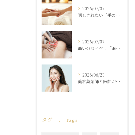
2026/07/07
隠しきれない「手の老化」を根本ケア！ふっくら若々しい手肌を取り戻す本格ハンドエステ
2026/07/07
痛いのはイヤ！「眠れるほど気持ちいいのに結果が出る」痩身エステの秘密
2026/06/23
美容薬剤師と医師が共同開発した商材と「真皮層フェイシャル」で内側からもっちり潤う素肌へ
タグ
Tags