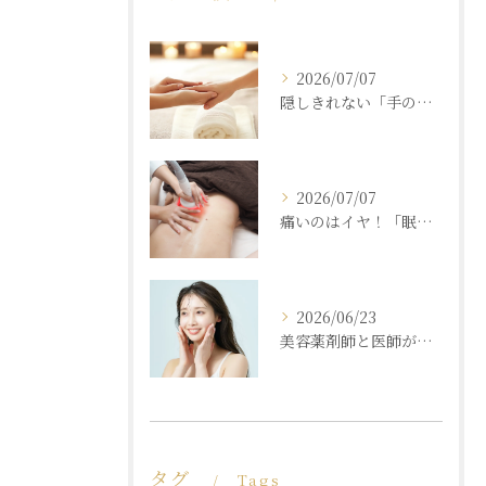
2026/07/07
隠しきれない「手の老化」を根本ケア！ふっくら若々しい手肌を取り戻す本格ハンドエステ
2026/07/07
痛いのはイヤ！「眠れるほど気持ちいいのに結果が出る」痩身エステの秘密
2026/06/23
美容薬剤師と医師が共同開発した商材と「真皮層フェイシャル」で内側からもっちり潤う素肌へ
タグ
Tags